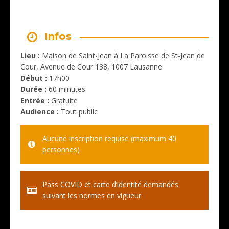
Infos
Lieu :
Maison de Saint-Jean à La Paroisse de St-Jean de
Cour, Avenue de Cour 138, 1007 Lausanne
Début :
17h00
Durée :
60 minutes
Entrée :
Gratuite
Audience :
Tout public
Aucune inscription requise (maximum 40
personnes)
Pass COVID et carte d’identité demandés
suivant les normes en vigueur