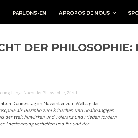
3
PARLONS-EN
A PROPOS DE NOUS
SP
HT DER PHILOSOPHIE: 
ldung
,
Lange Nacht der Philosophie
,
Zürich
dritten Donnerstag im November zum Welttag der
osophie als Disziplin zum kritischen und unabhängigen
is der Welt hinwirken und Toleranz und Frieden fördern
erer Anerkennung verhelfen und ihr und der