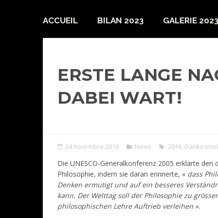
ACCUEIL
BILAN 2023
GALERIE 202
ERSTE LANGE NAC
DABEI WART!
24 novembre 2016
News
2016
,
Dankesme
Die UNESCO-Generalkonferenz 2005 erklärte den 
Philosophie, indem sie daran erinnerte, «
dass Phil
Denken ermutigt und auf ein besseres Verständn
kann. Der Welttag soll der Philosophie zu gröss
philosophischen Lehre Auftrieb verleihen »
.