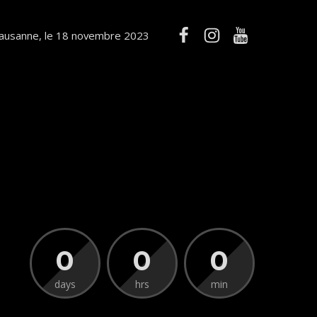
ausanne, le 18 novembre 2023
0
0
0
days
hrs
min