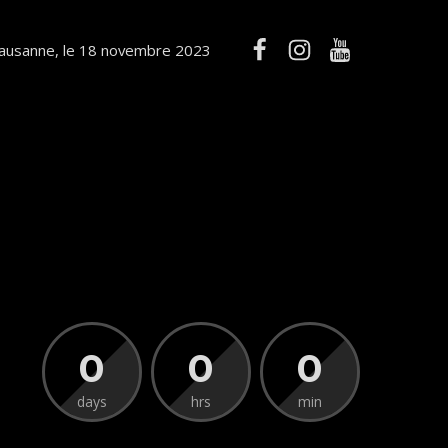
ausanne, le 18 novembre 2023
0
0
0
days
hrs
min