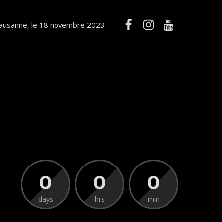
ausanne, le 18 novembre 2023
0
0
0
days
hrs
min