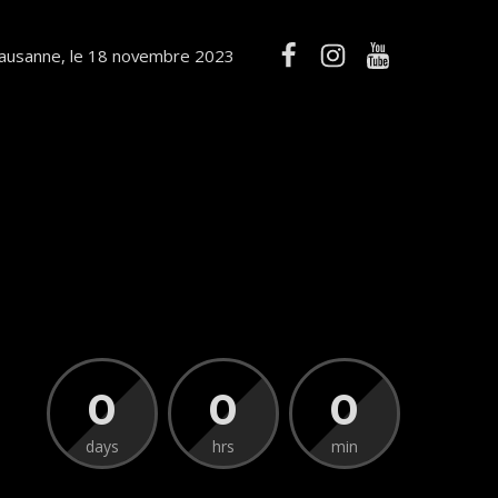
ausanne, le 18 novembre 2023
0
0
0
days
hrs
min